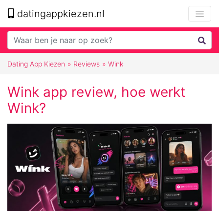
datingappkiezen.nl
Dating App Kiezen
»
Reviews
»
Wink
Wink app review, hoe werkt
Wink?