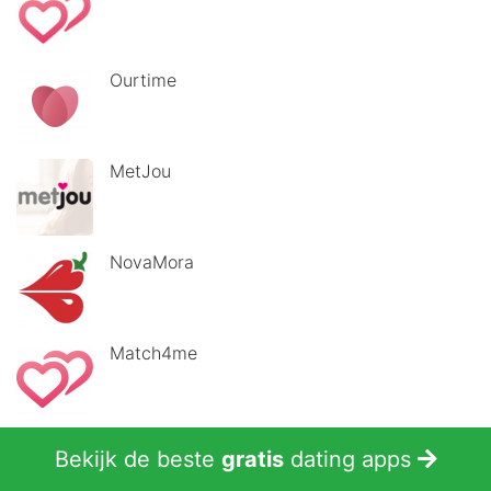
Ourtime
MetJou
NovaMora
Match4me
Opzoeknaarjou
Bekijk de beste
gratis
dating apps