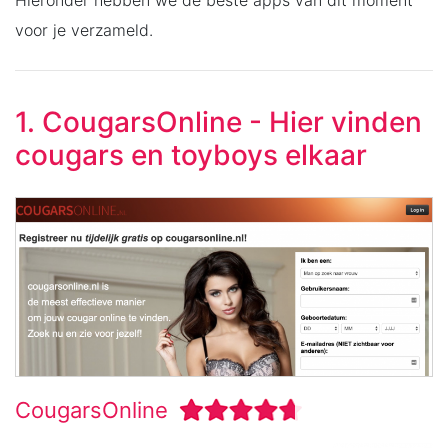
voor je verzameld.
1. CougarsOnline - Hier vinden
cougars en toyboys elkaar
CougarsOnline